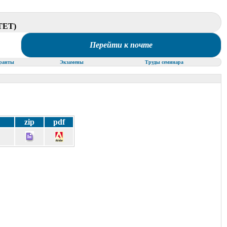
ЕТ)
Перейти к почте
ранты
Экзамены
Труды семинара
zip
pdf