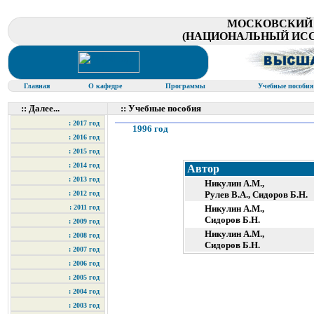
МОСКОВСКИЙ
(НАЦИОНАЛЬНЫЙ ИСС
Главная
О кафедре
Программы
Учебные пособи
:: Далее...
:: Учебные пособия
: 2017 год
1996 год
: 2016 год
: 2015 год
: 2014 год
Автор
: 2013 год
Никулин А.М.,
: 2012 год
Рулев В.А., Сидоров Б.Н.
: 2011 год
Никулин А.М.,
Сидоров Б.Н.
: 2009 год
Никулин А.М.,
: 2008 год
Сидоров Б.Н.
: 2007 год
: 2006 год
: 2005 год
: 2004 год
: 2003 год