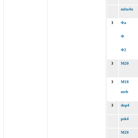
mlta4n
3
Фа
Ф
Ф2
3
M20
3
M18
meh
3
dop4
psk4
M20