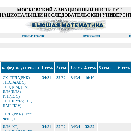
МОСКОВСКИЙ АВИАЦИОННЫЙ ИНСТИТУТ
(НАЦИОНАЛЬНЫЙ ИССЛЕДОВАТЕЛЬСКИЙ УНИВЕРСИТ
Учебные пособия
Публикации
Г
кафедры, спец-ти
1 сем.
2 сем.
3 сем.
4 сем.
5 сем.
6 сем.
СК, ТПЛА(РКК),
34
/
34
32
/
32
34
/
34
16
/
16
ТПЭЛА(АВС),
ТППДЛА(ДЛА),
ИЛА(ИЛА),
РТН(ТЭС),
ТППИСУЛА(ЛТТ,
НАН, ПСУ)
ТПЛА(РКК) Числ.
методы
ИЛА, КТ,
34
/
34
32
/
32
34
/
34
32
/
32