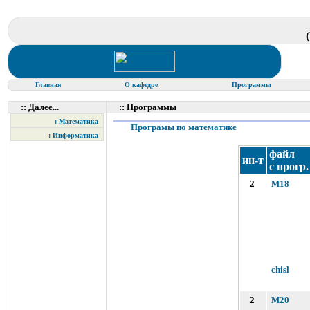
Главная
О кафедре
Программы
:: Далее...
:: Программы
: Математика
Програмы по математике
: Информатика
файл
ин-т
с прогр.
2
M18
chisl
2
M20