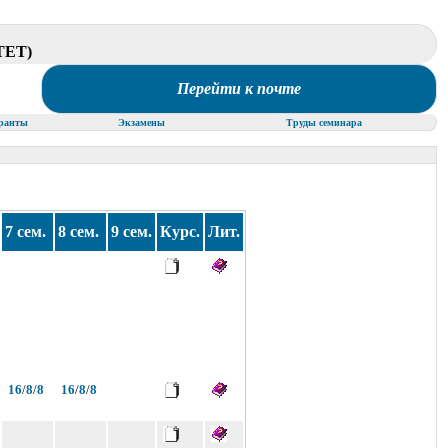
ЕТ)
Перейти к почте
ранты
Экзамены
Труды семинара
7 сем.
8 сем.
9 сем.
Курс.
Лит.
16
/
8
/
8
16
/
8
/
8