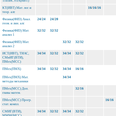
ТППИСУЛА(ИВТ)
КТ(ИВТ) Мат. лог. и
16
/
16
/
16
теор. алг.
Физика(ФИЗ) Анал.
24
/
24
24
/
20
геом. и лин. алг.
Физика(ФИЗ) Мат.
32
/
32
32
/
32
анализ 1
Физика(ФИЗ) Мат.
32
/
32
32
/
32
анализ 2
ИСТ(ИВТ), ТИАС,
34
/
34
32
/
32
34
/
34
32
/
32
СМиИГ(ВТИ),
ПМех(МСС)
ПМех(ПМХ)
34
/
34
32
/
32
34
/
34
16
/
16
ПМех(ПМХ) Мат.
34
/
34
методы механики
ПМех(МСС) Доп.
32
/
16
главы матем.
ПМех(МСС) Прогр.
16
/
16
стат. компл.
СМИГ(ВТИ),
34
/
34
32
/
32
34
/
34
32
/
32
МММ(МСС)