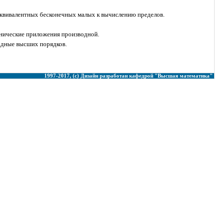
квивалентных бесконечных малых к вычислению пределов.
нические приложения производной.
одные высших порядков.
1997-2017, (с) Дизайн разработан кафедрой "Высшая математика"