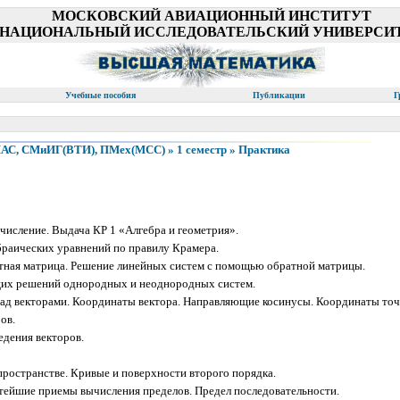
МОСКОВСКИЙ АВИАЦИОННЫЙ ИНСТИТУТ
(НАЦИОНАЛЬНЫЙ ИССЛЕДОВАТЕЛЬСКИЙ УНИВЕРСИТ
Учебные пособия
Публикации
Г
ИАС, СМиИГ(ВТИ), ПМех(МСС) » 1 семестр » Практика
числение. Выдача КР 1 «Алгебра и геометрия».
раических уравнений по правилу Крамера.
ная матрица. Решение линейных систем с помощью обратной матрицы.
их решений однородных и неоднородных систем.
д векторами. Координаты вектора. Направляющие косинусы. Координаты точ
ов.
дения векторов.
пространстве. Кривые и поверхности второго порядка.
тейшие приемы вычисления пределов. Предел последовательности.