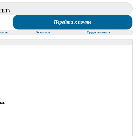
ЕТ)
Перейти к почте
ранты
Экзамены
Труды семинара
ки.