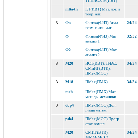
ТППИСУЛА(ИВТ)
mlta4n
КТ(ИВТ) Мат. лог. и
теор. алг.
3
Фа
Физика(ФИЗ) Анал.
24
/
24
геом. и лин. алг.
Ф
Физика(ФИЗ) Мат.
32
/
32
анализ 1
Ф2
Физика(ФИЗ) Мат.
анализ 2
3
M20
ИСТ(ИВТ), ТИАС,
34
/
34
СМиИГ(ВТИ),
ПМех(МСС)
3
M18
ПМех(ПМХ)
34
/
34
meh
ПМех(ПМХ) Мат.
методы механики
3
dop4
ПМех(МСС) Доп.
главы матем.
psk4
ПМех(МСС) Прогр.
стат. компл.
M20
СМИГ(ВТИ),
34
/
34
МММ(МСС)