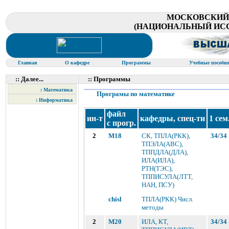
МОСКОВСКИЙ
(НАЦИОНАЛЬНЫЙ ИС
Главная
О кафедре
Программы
Учебные пособи
:: Далее...
:: Программы
: Математика
Програмы по математике
: Информатика
файл
ин-т
кафедры, спец-ти
1 сем
с прогр.
2
M18
СК, ТПЛА(РКК),
34
/
34
ТПЭЛА(АВС),
ТППДЛА(ДЛА),
ИЛА(ИЛА),
РТН(ТЭС),
ТППИСУЛА(ЛТТ,
НАН, ПСУ)
chisl
ТПЛА(РКК) Числ.
методы
2
M20
ИЛА, КТ,
34
/
34