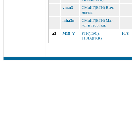
vmat3
СМиИГ(ВТИ) Выч.
матем.
mlta3n
СМиИГ(ВТИ) Мат.
лог. и теор. алг.
a2
M18_V
РТН(ТЭС),
16
/
8
ТПЛА(РКК)