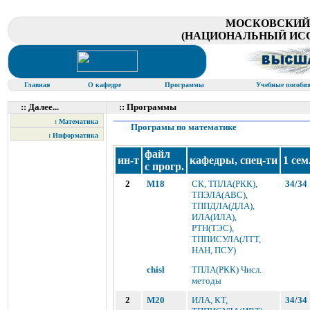
МОСКОВСКИЙ
(НАЦИОНАЛЬНЫЙ ИС
Главная
О кафедре
Программы
Учебные пособи
:: Далее...
:: Программы
: Математика
Програмы по математике
: Информатика
файл
ин-т
кафедры, спец-ти
1 сем
с прогр.
2
M18
СК, ТПЛА(РКК),
34
/
34
ТПЭЛА(АВС),
ТППДЛА(ДЛА),
ИЛА(ИЛА),
РТН(ТЭС),
ТППИСУЛА(ЛТТ,
НАН, ПСУ)
chisl
ТПЛА(РКК) Числ.
методы
2
M20
ИЛА, КТ,
34
/
34