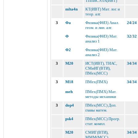
ТППИСУЛА(ИВТ)
mlta4n
КТ(ИВТ) Мат. лог. и
теор. алг.
3
Фа
Физика(ФИЗ) Анал.
24
/
24
геом. и лин. алг.
Ф
Физика(ФИЗ) Мат.
32
/
32
анализ 1
Ф2
Физика(ФИЗ) Мат.
анализ 2
3
M20
ИСТ(ИВТ), ТИАС,
34
/
34
СМиИГ(ВТИ),
ПМех(МСС)
3
M18
ПМех(ПМХ)
34
/
34
meh
ПМех(ПМХ) Мат.
методы механики
3
dop4
ПМех(МСС) Доп.
главы матем.
psk4
ПМех(МСС) Прогр.
стат. компл.
M20
СМИГ(ВТИ),
34
/
34
МММ(МСС)