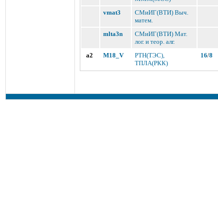
vmat3
СМиИГ(ВТИ) Выч.
матем.
mlta3n
СМиИГ(ВТИ) Мат.
лог. и теор. алг.
a2
M18_V
РТН(ТЭС),
16
/
8
ТПЛА(РКК)