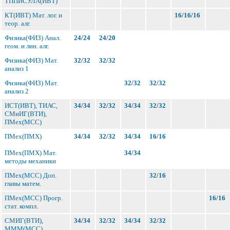
ТППИСУЛА(ИВТ)
КТ(ИВТ) Мат. лог. и
16
/
16
/
16
теор. алг.
Физика(ФИЗ) Анал.
24
/
24
24
/
20
геом. и лин. алг.
Физика(ФИЗ) Мат.
32
/
32
32
/
32
анализ 1
Физика(ФИЗ) Мат.
32
/
32
32
/
32
анализ 2
ИСТ(ИВТ), ТИАС,
34
/
34
32
/
32
34
/
34
32
/
32
СМиИГ(ВТИ),
ПМех(МСС)
ПМех(ПМХ)
34
/
34
32
/
32
34
/
34
16
/
16
ПМех(ПМХ) Мат.
34
/
34
методы механики
ПМех(МСС) Доп.
32
/
16
главы матем.
ПМех(МСС) Прогр.
16
/
16
стат. компл.
СМИГ(ВТИ),
34
/
34
32
/
32
34
/
34
32
/
32
МММ(МСС)