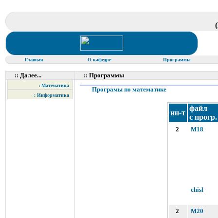
Главная
О кафедре
Программы
:: Далее...
:: Программы
: Математика
Програмы по математике
: Информатика
файл
ин-т
с прогр.
2
M18
chisl
2
M20