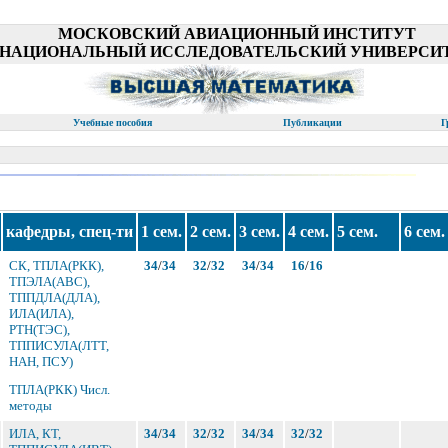
МОСКОВСКИЙ АВИАЦИОННЫЙ ИНСТИТУТ
(НАЦИОНАЛЬНЫЙ ИССЛЕДОВАТЕЛЬСКИЙ УНИВЕРСИТ
Учебные пособия
Публикации
Г
кафедры, спец-ти
1 сем.
2 сем.
3 сем.
4 сем.
5 сем.
6 сем.
СК, ТПЛА(РКК),
34
/
34
32
/
32
34
/
34
16
/
16
ТПЭЛА(АВС),
ТППДЛА(ДЛА),
ИЛА(ИЛА),
РТН(ТЭС),
ТППИСУЛА(ЛТТ,
НАН, ПСУ)
ТПЛА(РКК) Числ.
методы
ИЛА, КТ,
34
/
34
32
/
32
34
/
34
32
/
32