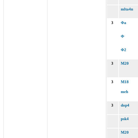
mlta4n
3
Фа
Ф
Ф2
3
M20
3
M18
meh
3
dop4
psk4
M20