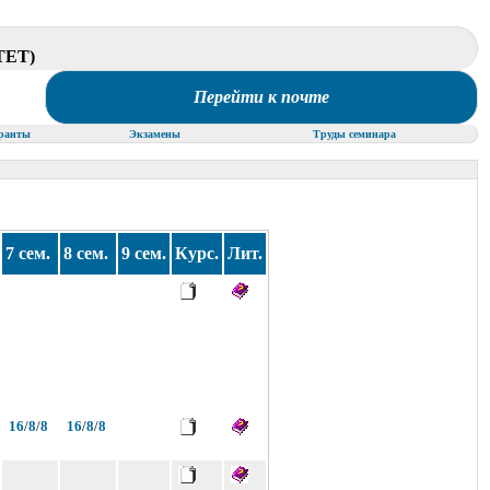
ЕТ)
Перейти к почте
ранты
Экзамены
Труды семинара
7 сем.
8 сем.
9 сем.
Курс.
Лит.
16
/
8
/
8
16
/
8
/
8